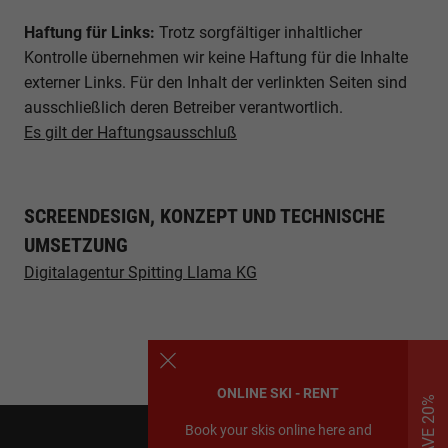
Alle akzeptieren
Speichern
Haftung für Links:
Trotz sorgfältiger inhaltlicher
Zurück
Kontrolle übernehmen wir keine Haftung für die Inhalte
Datenschutzeinstellungen
externer Links. Für den Inhalt der verlinkten Seiten sind
Essenziell (1)
ausschließlich deren Betreiber verantwortlich.
Essenzielle Cookies ermöglichen grundlegende Funktionen und sind für die
Es gilt der Haftungsausschluß
einwandfreie Funktion der Website erforderlich.
Cookie-Informationen anzeigen
Sta
Statistiken (1)
SCREENDESIGN, KONZEPT UND TECHNISCHE
UMSETZUNG
Statistik Cookies erfassen Informationen anonym. Diese Informationen
helfen uns zu verstehen, wie unsere Besucher unsere Website nutzen.
Digitalagentur Spitting Llama KG
Cookie-Informationen anzeigen
Mar
Marketing (2)
Marketing-Cookies werden von Drittanbietern oder Publishern verwendet,
um personalisierte Werbung anzuzeigen. Sie tun dies, indem sie Besucher
ONLINE SKI - RENT
über Websites hinweg verfolgen.
Cookie-Informationen anzeigen
Book your skis online here and