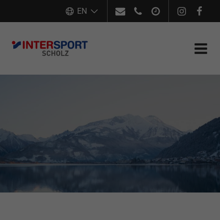
office[at]intersport-scholz.at
EN