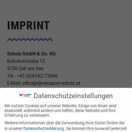
IMPRINT
Scholz GmbH & Co. KG
Bahnhofstraße 13
5700 Zell am See
Tel.: +43 (0)6542/72606
E-Mail: office[at]intersport-scholz.at
Datenschutzeinstellungen
Firmenbuchnummer: FN 453421x
UID Nummer: ATU 71038959
Wir nutzen Cookies auf unserer Website. Einige von ihnen sind
Geschäftsführer: Michael Scholz
essenziell, während andere uns helfen, diese Website und Ihre
Erfahrung zu verbessern.
Behörde gem. ECG: BH Zell am See
Weitere Informationen über die Verwendung Ihrer Daten finden Sie
in unserer
Datenschutzerklärung
.
Sie können Ihre Auswahl jederzeit
Bankverbindung: